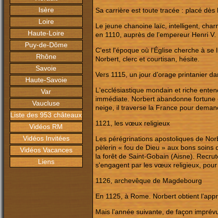
Isère
Sa carrière est toute tracée : placé dès 
Loire
Le jeune chanoine laïc, intelligent, cha
Haute-Loire
en 1110, auprès de l’empereur Henri V.
Puy-de-Dôme
C'est l'époque où l'Église cherche à se 
Rhône
Norbert, clerc et courtisan, hésite.
Savoie
Vers 1115, un jour d’orage printanier da
Haute-Savoie
L'ecclésiastique mondain et riche entend
Var
immédiate. Norbert abandonne fortune et
Vaucluse
neige, il traverse la France pour deman
Liste des 953 châteaux
1121, les vœux religieux
Vidéos RM
Vidéos Invitées
Les pérégrinations apostoliques de Norb
pèlerin « fou de Dieu » aux bons soins 
Vidéos Vacances
la forêt de Saint-Gobain (Aisne). Recr
Liens
s'engagent par les vœux religieux, pour 
1126, archevêque de Magdebourg
En 1125, à Rome. Norbert obtient l’appr
Mais l’année suivante, de façon imprévu