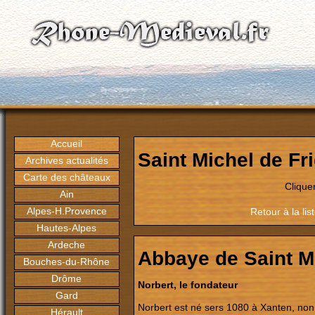
Accueil
Saint Michel de Fri
Archives actualités
Carte des châteaux
Clique
Ain
Alpes-H.Provence
Retour à la l
Hautes-Alpes
Ardeche
Abbaye de Saint Mi
Bouches-du-Rhône
Drôme
Norbert, le fondateur
Gard
Norbert est né sers 1080 à Xanten, non
Hérault