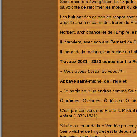
Saxe encore à évangéliser. Le 18 juillet
sa volonté de réformer les mœurs du cle
Les huit années de son épiscopat sont r
appelle â son secours des frères de 
Norbert, archichancelier de l’Empire, e
Il intervient, avec son ami Bernard de C
Il meurt de la malaria, contractée en Ital
Travaux 2021 - 2023 concernant la
Re
« Nous avons besoin de vous !!! »
Abbaye saint-michel de Frigolet
« Je partis pour un endroit nommé Saint
Ô arômes ! Ô clartés ! Ô délices ! Ô mi
C'est par ces vers que Frédéric Mistral (
enfant (1839-1841).
Située au cœur de la « Vendée provença
Saint-Michel de Frigolet est là depuis pr
française, expulsions...)