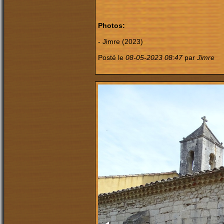
Photos:
- Jimre (2023)
Posté le
08-05-2023 08:47
par
Jimre