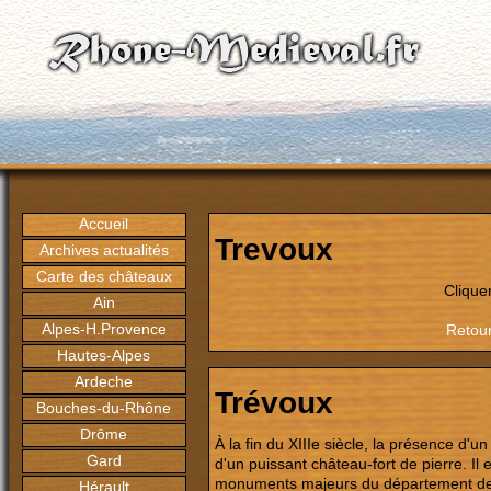
Accueil
Trevoux
Archives actualités
Carte des châteaux
Clique
Ain
Alpes-H.Provence
Retour
Hautes-Alpes
Ardeche
Trévoux
Bouches-du-Rhône
Drôme
À la fin du XIIIe siècle, la présence d'u
Gard
d'un puissant château-fort de pierre. I
monuments majeurs du département de 
Hérault