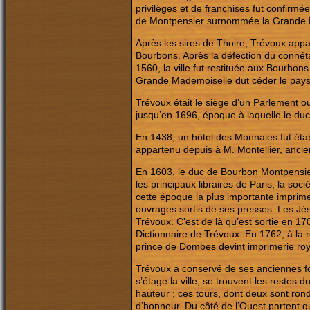
privilèges et de franchises fut confirmée
de Montpensier surnommée la Grande 
Après les sires de Thoire, Trévoux app
Bourbons. Après la défection du conné
1560, la ville fut restituée aux Bourbon
Grande Mademoiselle dut céder le pays
Trévoux était le siège d’un Parlement o
jusqu’en 1696, époque à laquelle le duc
En 1438, un hôtel des Monnaies fut établ
appartenu depuis à M. Montellier, ancie
En 1603, le duc de Bourbon Montpensier 
les principaux libraires de Paris, la so
cette époque la plus importante imprime
ouvrages sortis de ses presses. Les Jés
Trévoux. C’est de là qu’est sortie en 17
Dictionnaire de Trévoux. En 1762, à la 
prince de Dombes devint imprimerie roya
Trévoux a conservé de ses anciennes for
s’étage la ville, se trouvent les restes 
hauteur ; ces tours, dont deux sont rond
d’honneur. Du côté de l’Ouest partent q