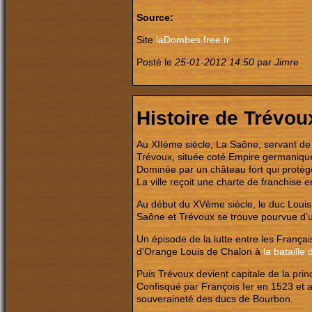
Source:
Site
laDombes.free.fr
Posté le
25-01-2012 14:50
par
Jimre
Histoire de Trévou
Au XIIème siècle, La Saône, servant de
Trévoux, située coté Empire germaniqu
Dominée par un château fort qui protège 
La ville reçoit une charte de franchise 
Au début du XVème siècle, le duc Louis 
Saône et Trévoux se trouve pourvue d’u
Un épisode de la lutte entre les França
d'Orange Louis de Chalon à
la bataille
Puis Trévoux devient capitale de la pri
Confisqué par François Ier en 1523 et 
souveraineté des ducs de Bourbon.