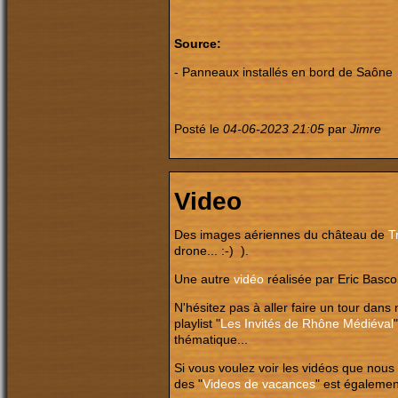
Source:
- Panneaux installés en bord de Saône
Posté le
04-06-2023 21:05
par
Jimre
Video
Des images aériennes du château de
T
drone... :-) ).
Une autre
vidéo
réalisée par Eric Basc
N'hésitez pas à aller faire un tour dans 
playlist "
Les Invités de Rhône Médiéval
thématique..
.
Si vous voulez voir les vidéos que nous
des "
Videos de vacances
" est égalemen