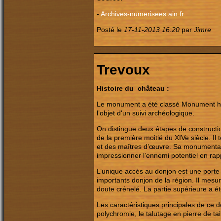
-
Archives-numerisees.ain.fr
Posté le
17-11-2013 16:20
par
Jimre
Trevoux
Histoire du
château :
Le monument a été classé Monument his
l’objet d'un suivi archéologique.
On distingue deux étapes de constructi
de la première moitié du XIVe siècle. I
et des maîtres d’œuvre. Sa monumentalit
impressionner l’ennemi potentiel en rapp
L’unique accès au donjon est une porte à
importants donjon de la région. Il mesure
doute crénelé. La partie supérieure a ét
Les caractéristiques principales de ce don
polychromie, le talutage en pierre de tail