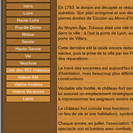
Isère
En 1793, le donjon est décapité et rédu
autrefois. Son plan octogonal et son d
Loire
pierres dorées de Couzon-au-Mont-d'Or
Haute-Loire
Puy-de-Dôme
Au Moyen-Âge, Trévoux était une cité for
dans la ville : à l'est la porte de Lyon,
Rhône
porte de Villars.
Savoie
Cette dernière est la seule encore deb
Haute-Savoie
siècles, puis la prise de la ville par l
Var
des réparations.
Vaucluse
Le tracé des enceintes est aujourd'hui f
Liste des 953 châteaux
d'habitation, mais beaucoup plus diffici
Vidéos RM
constructions.
Vidéos Invitées
Véritable site fortifié, le château-fort 
Vidéos Vacances
lui assurait un emplacement stratégique.
Liens
à impressionner les seigneurs voisins e
Le château-fort cumule trois fonctions : m
un lieu de vie et une habitation), symbo
Chaque année, en juillet, l'association 
spectacle son et lumière avec combats, 