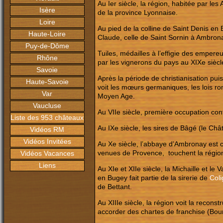
Au Ier siècle, la région, habitée par le
Isère
de la province Lyonnaise.
Loire
Au pied de la colline de Saint Denis en 
Haute-Loire
Claude, celle de Saint Sornin à Ambron
Puy-de-Dôme
Tuiles, médailles à l’effigie des emper
Rhône
par les vignerons du pays au XIXe siècl
Savoie
Après la période de christianisation pu
Haute-Savoie
voit les mœurs germaniques, les lois rom
Var
Moyen Age.
Vaucluse
Au VIIe siècle, première occupation con
Liste des 953 châteaux
Au IXe siècle, les sires de Bâgé (le Châ
Vidéos RM
Vidéos Invitées
Au Xe siècle, l’abbaye d’Ambronay est co
venues de Provence, touchent la région 
Vidéos Vacances
Liens
Au XIe et XIIe siècle, la Michaille et l
en Bugey fait partie de la sirerie de
Coli
de Bettant.
Au XIIIe siècle, la région voit la rec
accorder des chartes de franchise (Bou