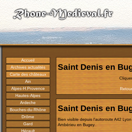
Accueil
Saint Denis en Bu
Archives actualités
Carte des châteaux
Clique
Ain
Alpes-H.Provence
Retour
Hautes-Alpes
Ardeche
Saint Denis en Bu
Bouches-du-Rhône
Drôme
Bien visible depuis l'autoroute A42 Lyo
Gard
Ambérieu en Bugey.
Hérault