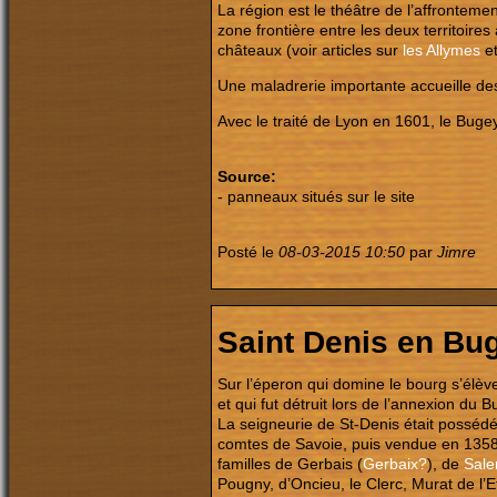
La région est le théâtre de l’affronteme
zone frontière entre les deux territoire
châteaux (voir articles sur
les Allymes
et
Une maladrerie importante accueille des
Avec le traité de Lyon en 1601, le Buge
Source:
- panneaux situés sur le site
Posté le
08-03-2015 10:50
par
Jimre
Saint Denis en Bu
Sur l’éperon qui domine le bourg s’élève
et qui fut détruit lors de l’annexion du 
La seigneurie de St-Denis était possédé
comtes de Savoie, puis vendue en 1358
familles de Gerbais (
Gerbaix?
), de
Sale
Pougny, d’Oncieu, le Clerc, Murat de l’E