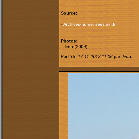
Source:
-
Archives-numerisees.ain.fr
Photos:
- Jimre(2009)
Posté le
17-11-2013 11:06
par
Jimre