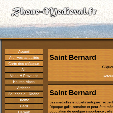
Accueil
Saint Bernard
Archives actualités
Carte des châteaux
Clique
Ain
Alpes-H.Provence
Retour
Hautes-Alpes
Ardeche
Saint Bernard
Bouches-du-Rhône
Drôme
Les médailles et objets antiques recueil
Gard
l’époque gallo-romaine et peut-être même
population de quelque importance ; elle
Hérault