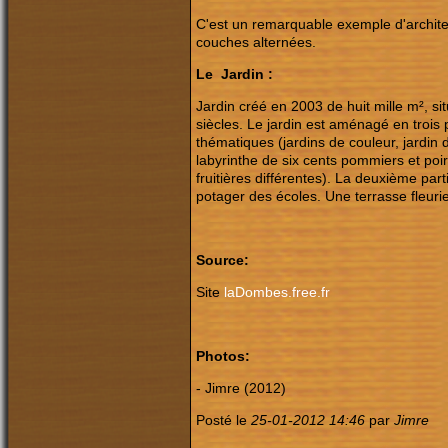
C'est un remarquable exemple d'architec
couches alternées.
Le
Jardin :
Jardin créé en 2003 de huit mille m², s
siècles. Le jardin est aménagé en trois 
thématiques (jardins de couleur, jardin 
labyrinthe de six cents pommiers et poir
fruitières différentes). La deuxième part
potager des écoles. Une terrasse fleuri
Source:
Site
laDombes.free.fr
Photos:
- Jimre (2012)
Posté le
25-01-2012 14:46
par
Jimre