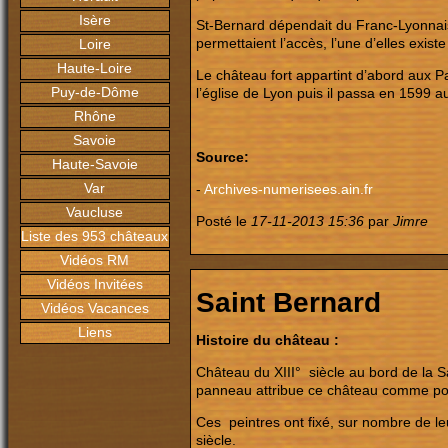
Isère
St-Bernard dépendait du Franc-Lyonnais,
permettaient l’accès, l’une d’elles existe
Loire
Haute-Loire
Le château fort appartint d’abord aux Pal
Puy-de-Dôme
l’église de Lyon puis il passa en 1599 
Rhône
Savoie
Source:
Haute-Savoie
Var
-
Archives-numerisees.ain.fr
Vaucluse
Posté le
17-11-2013 15:36
par
Jimre
Liste des 953 châteaux
Vidéos RM
Vidéos Invitées
Saint Bernard
Vidéos Vacances
Liens
Histoire du château :
Château du XIII°
siècle au bord de la S
panneau attribue ce château comme poss
Ces
peintres ont fixé, sur nombre de le
siècle.