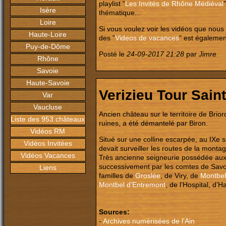
playlist "
Les Invités de Rhône Médiéval
Isère
thématique...
Loire
Si vous voulez voir les vidéos que nous
Haute-Loire
des "
Videos de vacances
" est égalemen
Puy-de-Dôme
Posté le
24-09-2017 21:28
par
Jimre
Rhône
Savoie
Haute-Savoie
Verizieu Tour Sain
Var
Vaucluse
Ancien château sur le territoire de Bri
Liste des 953 châteaux
ruines, a été démantelé par Biron.
Vidéos RM
Situé sur une colline escarpée, au IXe 
Vidéos Invitées
devait surveiller les routes de la mont
Vidéos Vacances
Très ancienne seigneurie possédée aux 
successivement par les comtes de Savoi
Liens
familles de
Groslée
, de Viry, de
Montbel
Montbel d’Entremont
, de l’Hospital, d’H
Sources:
-
Archives numérisées de l'Ain