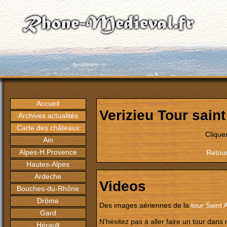
Accueil
Verizieu Tour sain
Archives actualités
Carte des châteaux
Clique
Ain
Alpes-H.Provence
Retour
Hautes-Alpes
Ardeche
Videos
Bouches-du-Rhône
Drôme
Des images aériennes de la
tour Saint 
Gard
N'hésitez pas à aller faire un tour dans 
Hérault