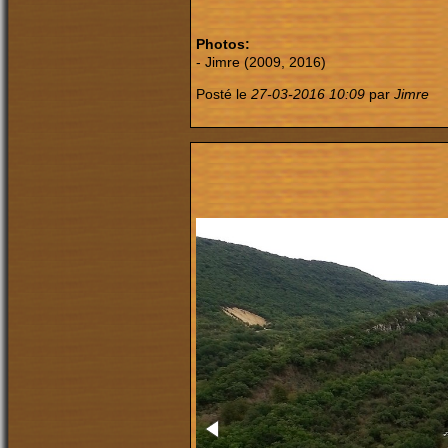
Photos:
- Jimre (2009, 2016)
Posté le
27-03-2016 10:09
par
Jimre