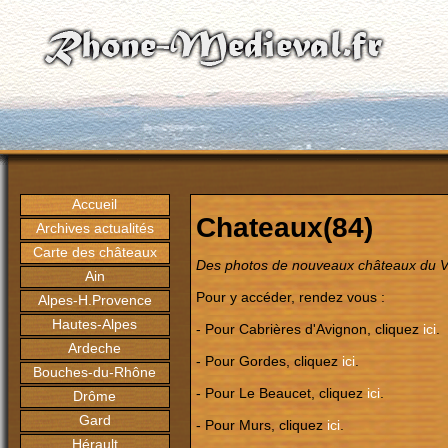
Accueil
Chateaux(84)
Archives actualités
Carte des châteaux
Des photos de nouveaux châteaux du Va
Ain
Pour y accéder, rendez vous :
Alpes-H.Provence
Hautes-Alpes
- Pour Cabrières d'Avignon, cliquez
ici
.
Ardeche
- Pour Gordes, cliquez
ici
.
Bouches-du-Rhône
- Pour Le Beaucet, cliquez
ici
.
Drôme
Gard
- Pour Murs, cliquez
ici
.
Hérault