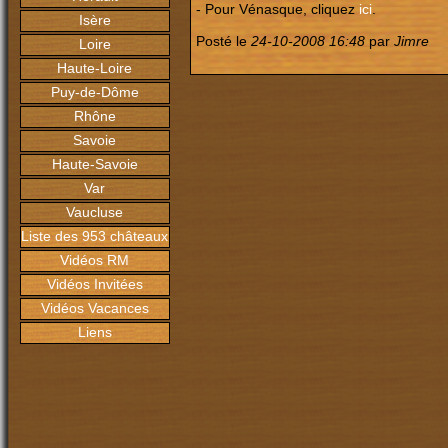
- Pour Vénasque, cliquez
ici
.
Isère
Posté le
24-10-2008 16:48
par
Jimre
Loire
Haute-Loire
Puy-de-Dôme
Rhône
Savoie
Haute-Savoie
Var
Vaucluse
Liste des 953 châteaux
Vidéos RM
Vidéos Invitées
Vidéos Vacances
Liens