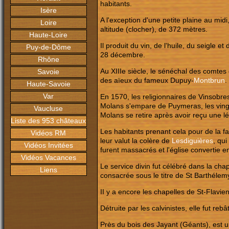
habitants.
Isère
A l'exception d'une petite plaine au mid
Loire
altitude (clocher), de 372 mètres.
Haute-Loire
Il produit du vin, de l'huile, du seigle e
Puy-de-Dôme
28 décembre.
Rhône
Au XIIIe siècle, le sénéchal des comte
Savoie
des aïeux du fameux Dupuy-
Montbrun
.
Haute-Savoie
Var
En 1570, les religionnaires de Vinsobre
Molans s'empare de Puymeras, les vingt
Vaucluse
Molans se retire après avoir reçu une l
Liste des 953 châteaux
Les habitants prenant cela pour de la fa
Vidéos RM
leur valut la colère de
Lesdiguières
, qui
Vidéos Invitées
furent massacrés et l'église convertie e
Vidéos Vacances
Le service divin fut célébré dans la cha
Liens
consacrée sous le titre de St Barthélem
II y a encore les chapelles de St-Flavien
Détruite par les calvinistes, elle fut re
Près du bois des Jayant (Géants), est u