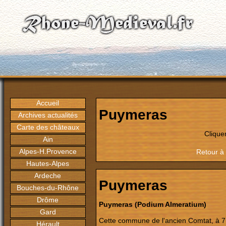
Accueil
Puymeras
Archives actualités
Carte des châteaux
Clique
Ain
Alpes-H.Provence
Retour à 
Hautes-Alpes
Ardeche
Puymeras
Bouches-du-Rhône
Drôme
Puymeras (Podium Almeratium)
Gard
Cette commune de l'ancien Comtat, à 
Hérault