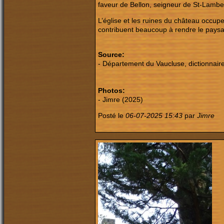
faveur de Bellon, seigneur de St-Lamber
L’église et les ruines du château occu
contribuent beaucoup à rendre le paysa
Source:
- Département du Vaucluse, dictionnair
Photos:
- Jimre (2025)
Posté le
06-07-2025 15:43
par
Jimre