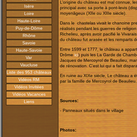
L’origine du château est mal connue, le
Isère
principal avec sa porte à pont-levis (di
moyenâgeux (XIIe ou XIIIe siècle).
Loire
Haute-Loire
Dans le chastelas vivait le chanoine p
Puy-de-Dôme
réalisés pendant les guerres de religion
Richelieu, après avoir pacifié le Vivarai
Rhône
du château fut arasée et les remparts dé
Savoie
Entre 1599 et 1777, le château a appar
Haute-Savoie
Drôme
ici
) puis les La Garde de Chamb
Var
Jacques de Mercoyrol de Beaulieu, maréc
Vaucluse
de rénovation. C’est lui qui a fait disp
Liste des 953 châteaux
En ruine au XIXe siècle, Le château a é
Vidéos RM
par la famille de Mercoyrol de Beaulieu
Vidéos Invitées
Vidéos Vacances
Sources:
Liens
- Panneaux situés dans le village
Photos: