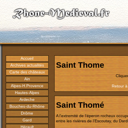
Accueil
Saint Thome
Archives actualités
Carte des châteaux
Clique
Ain
Alpes-H.Provence
Retour à
Hautes-Alpes
Ardeche
Saint Thomé
Bouches-du-Rhône
Drôme
A l’extremité de l’éperon rocheux occupé
Gard
entre les rivières de l’Escoutay, du Dard
Hérault