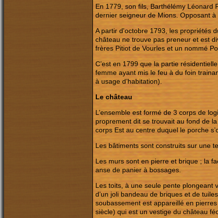
En 1779, son fils, Barthélémy Léonard P
dernier seigneur de Mions. Opposant à l
A partir d'octobre 1793, les propriétés
château ne trouve pas preneur et est div
frères Pitiot de Vourles et un nommé P
C’est en 1799 que la partie résidentiell
femme ayant mis le feu à du foin traina
à usage d’habitation).
Le château
L’ensemble est formé de 3 corps de logi
proprement dit se trouvait au fond de la 
corps Est au centre duquel le porche s’
Les bâtiments sont construits sur une t
Les murs sont en pierre et brique ; la 
anse de panier à bossages.
Les toits, à une seule pente plongeant v
d’un joli bandeau de briques et de tuile
soubassement est appareillé en pierres
siècle) qui est un vestige du château fé