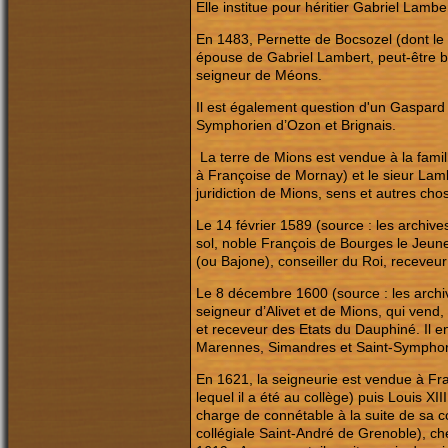
Elle institue pour héritier Gabriel Lam
En 1483, Pernette de Bocsozel (dont le 
épouse de Gabriel Lambert, peut-être b
seigneur de Méons.
Il est également question d'un Gaspard
Symphorien d’Ozon et Brignais.
La terre de Mions est vendue à la fam
à Françoise de Mornay) et le sieur Lamb
juridiction de Mions, sens et autres ch
Le 14 février 1589 (source : les archiv
sol, noble François de Bourges le Jeune
(ou Bajone), conseiller du Roi, receveu
Le 8 décembre 1600 (source : les archi
seigneur d’Alivet et de Mions, qui vend,
et receveur des Etats du Dauphiné. Il e
Marennes, Simandres et Saint-Symphor
En 1621, la seigneurie est vendue à F
lequel il a été au collège) puis Louis X
charge de connétable à la suite de sa co
collégiale Saint-André de Grenoble), che