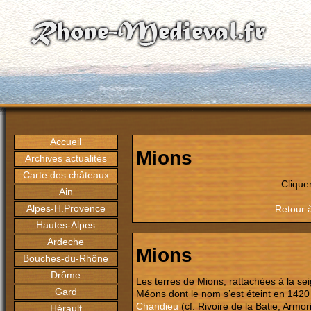
Accueil
Mions
Archives actualités
Carte des châteaux
Clique
Ain
Alpes-H.Provence
Retour 
Hautes-Alpes
Ardeche
Mions
Bouches-du-Rhône
Drôme
Les terres de Mions, rattachées à la s
Gard
Méons dont le nom s’est éteint en 1420
Chandieu
(cf. Rivoire de la Batie, Arm
Hérault