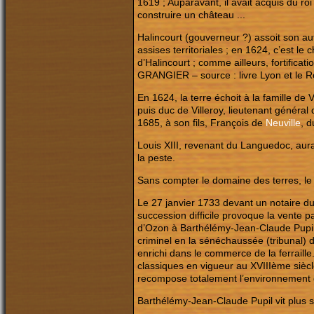
1619 ; Auparavant, il avait acquis du ro
construire un château ...
Halincourt (gouverneur ?) assoit son aut
assises territoriales ; en 1624, c’est l
d’Halincourt ; comme ailleurs, fortificat
GRANGIER – source : livre Lyon et le R
En 1624, la terre échoit à la famille de 
puis duc de Villeroy, lieutenant général
1685, à son fils, François de
Neuville
, 
Louis XIII, revenant du Languedoc, aurai
la peste.
Sans compter le domaine des terres, le 
Le 27 janvier 1733 devant un notaire du 
succession difficile provoque la vente p
d’Ozon à Barthélémy-Jean-Claude Pupil, 
criminel en la sénéchaussée (tribunal) d
enrichi dans le commerce de la ferraill
classiques en vigueur au XVIIIème siècle 
recompose totalement l’environnement du
Barthélémy-Jean-Claude Pupil vit plus s