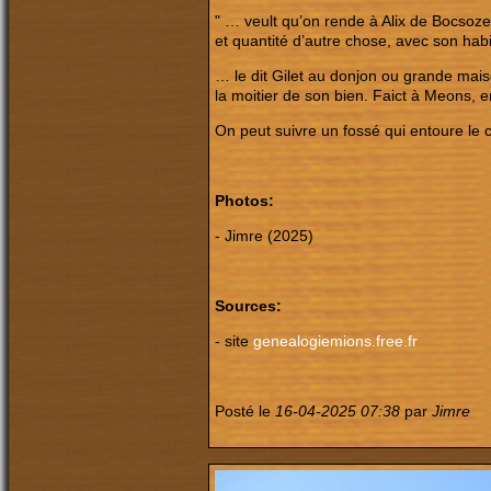
" … veult qu’on rende à Alix de Bocsozel 
et quantité d’autre chose, avec son hab
… le dit Gilet au donjon ou grande mais
la moitier de son bien. Faict à Meons, en 
On peut suivre un fossé qui entoure le 
Photos:
- Jimre (2025)
Sources:
- site
genealogiemions.free.fr
Posté le
16-04-2025 07:38
par
Jimre