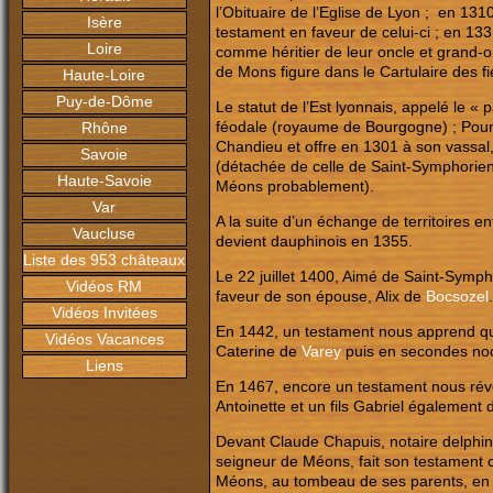
l’Obituaire de l’Eglise de Lyon ; en 13
Isère
testament en faveur de celui-ci ; en 1
Loire
comme héritier de leur oncle et grand-o
de Mons figure dans le Cartulaire des fi
Haute-Loire
Puy-de-Dôme
Le statut de l’Est lyonnais, appelé le «
féodale (royaume de Bourgogne) ; Pour s
Rhône
Chandieu et offre en 1301 à son vassal
Savoie
(détachée de celle de Saint-Symphorien)
Haute-Savoie
Méons probablement).
Var
A la suite d’un échange de territoires 
Vaucluse
devient dauphinois en 1355.
Liste des 953 châteaux
Le 22 juillet 1400, Aimé de Saint-Sympho
Vidéos RM
faveur de son épouse, Alix de
Bocsozel
.
Vidéos Invitées
En 1442, un testament nous apprend q
Vidéos Vacances
Caterine de
Varey
puis en secondes noc
Liens
En 1467, encore un testament nous révè
Antoinette et un fils Gabriel égalemen
Devant Claude Chapuis, notaire delphin
seigneur de Méons, fait son testament c
Méons, au tombeau de ses parents, en pr