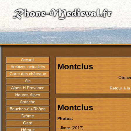
Accueil
Montclus
Archives actualités
Carte des châteaux
Clique
Ain
Alpes-H.Provence
Retour à la
Hautes-Alpes
Ardeche
Montclus
Bouches-du-Rhône
Drôme
Photos:
Gard
- Jimre (2017)
Hérault