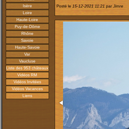
Isère
Posté le
15-12-2021 11:21
par
Jimre
Loire
Haute-Loire
Puy-de-Dôme
Rhône
Savoie
Haute-Savoie
Var
Vaucluse
Liste des 953 châteaux
Vidéos RM
Vidéos Invitées
Vidéos Vacances
Liens