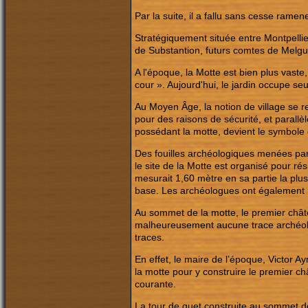
Par la suite, il a fallu sans cesse ramen
Stratégiquement située entre Montpellier 
de Substantion, futurs comtes de Melgue
A l'époque, la Motte est bien plus vaste
cour ». Aujourd'hui, le jardin occupe se
Au Moyen Âge, la notion de village se r
pour des raisons de sécurité, et parall
possédant la motte, devient le symbole d
Des fouilles archéologiques menées p
le site de la Motte est organisé pour rési
mesurait 1,60 mètre en sa partie la plus
base. Les archéologues ont également r
Au sommet de la motte, le premier châte
malheureusement aucune trace archéolo
traces.
En effet, le maire de l’époque, Victor Aym
la motte pour y construire le premier ch
courante.
La tour de guet construite au sommet de