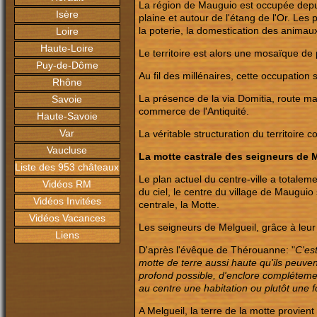
La région de Mauguio est occupée depuis
Isère
plaine et autour de l'étang de l'Or. Les 
la poterie, la domestication des animau
Loire
Haute-Loire
Le territoire est alors une mosaïque de p
Puy-de-Dôme
Au fil des millénaires, cette occupation 
Rhône
La présence de la via Domitia, route maj
Savoie
commerce de l'Antiquité.
Haute-Savoie
Var
La véritable structuration du territoir
Vaucluse
La motte castrale des seigneurs de 
Liste des 953 châteaux
Le plan actuel du centre-ville a totalem
Vidéos RM
du ciel, le centre du village de Maugui
Vidéos Invitées
centrale, la Motte.
Vidéos Vacances
Les seigneurs de Melgueil, grâce à leur
Liens
D'après l'évêque de Thérouanne: "
C'es
motte de terre aussi haute qu'ils peuvent
profond possible, d'enclore complétemen
au centre une habitation ou plutôt une 
A Melgueil, la terre de la motte provien