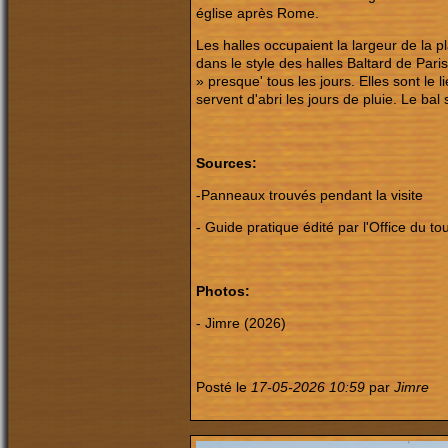
église après Rome.
Les halles occupaient la largeur de la pl
dans le style des halles Baltard de Par
» presque' tous les jours. Elles sont le 
servent d'abri les jours de pluie. Le bal 
Sources:
-Panneaux trouvés pendant la visite
- Guide pratique édité par l'Office du 
Photos:
- Jimre (2026)
Posté le
17-05-2026 10:59
par
Jimre