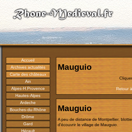
Accueil
Mauguio
Archives actualités
Carte des châteaux
Clique
Ain
Alpes-H.Provence
Retour à
Hautes-Alpes
Ardeche
Mauguio
Bouches-du-Rhône
Drôme
A peu de distance de Montpellier, blottie
Gard
d'écouvrir le village de Mauguio.
Hérault