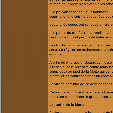
et mer, pour prévenir d’éventuelles atta
Elle pouvait servir de lieu d’habitation
commune, une cuisine et des réserves d
Les archéologues ont retrouvé un silo s
Les parois du silo étaient arrondies, à f
céramique qui ont permis de dater le sit
Les fouilleurs ont également découvert 
servait à réguler les ravinements causé
époque…
A la fin du XIIe siècle, Beatrix comtesse
alliance avec le puissant comté toulou
somptueux au pied de la Motte qui verr
s’installer en contrebas dans un château
Le village continue de se développer et
Celle-ci revêt un caractère défensif, m
murailles concrétisent le groupe, ses so
Le jardin de la Motte
Après son abandon par les comtes de Mel