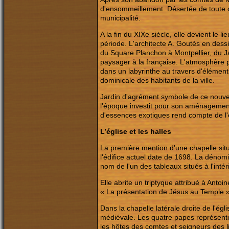
d'ensommeillement. Désertée de toute oc
municipalité.
A la fin du XIXe siècle, elle devient le
période. L'architecte A. Goutès en dessine
du Square Planchon à Montpellier, du Ja
paysager à la française. L'atmosphère
dans un labyrinthe au travers d'élément
dominicale des habitants de la ville.
Jardin d'agrément symbole de ce nouvel
l'époque investit pour son aménagement
d'essences exotiques rend compte de l'e
L’église et les halles
La première mention d'une chapelle situé
l'édifice actuel date de 1698. La dénomi
nom de l'un des tableaux situés à l'intér
Elle abrite un triptyque attribué à Anto
« La présentation de Jésus au Temple »,
Dans la chapelle latérale droite de l'ég
médiévale. Les quatre papes représentés :
les hôtes des comtes et seigneurs des 