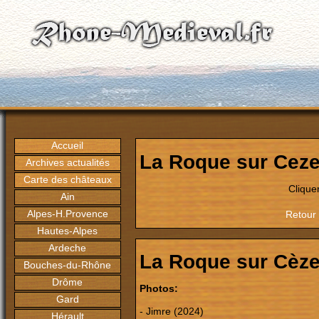
Accueil
La Roque sur Cez
Archives actualités
Carte des châteaux
Clique
Ain
Alpes-H.Provence
Retour 
Hautes-Alpes
Ardeche
La Roque sur Cèz
Bouches-du-Rhône
Drôme
Photos:
Gard
- Jimre (2024)
Hérault