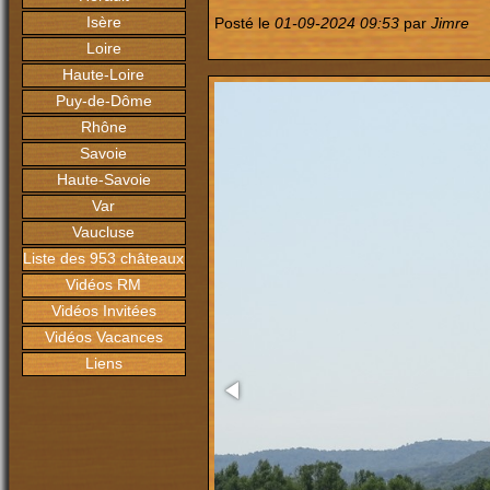
Isère
Posté le
01-09-2024 09:53
par
Jimre
Loire
Haute-Loire
Puy-de-Dôme
Rhône
Savoie
Haute-Savoie
Var
Vaucluse
Liste des 953 châteaux
Vidéos RM
Vidéos Invitées
Vidéos Vacances
Liens