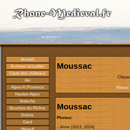
Accueil
Moussac
Archives actualités
Carte des châteaux
Clique
Ain
Alpes-H.Provence
Retour 
Hautes-Alpes
Ardeche
Moussac
Bouches-du-Rhône
Drôme
Photos:
Gard
- Jimre (2013, 2024)
Hérault