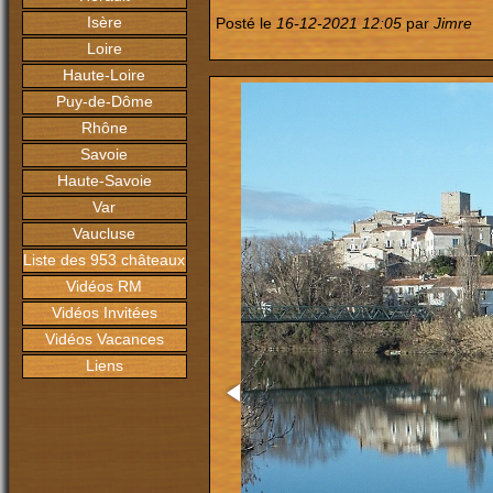
Isère
Posté le
16-12-2021 12:05
par
Jimre
Loire
Haute-Loire
Puy-de-Dôme
Rhône
Savoie
Haute-Savoie
Var
Vaucluse
Liste des 953 châteaux
Vidéos RM
Vidéos Invitées
Vidéos Vacances
Liens