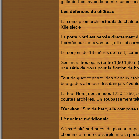
golfe de Fos, avec de nombreuses const
Les défenses du château
La conception architecturale du château 
XIIe siècle :
La porte Nord est percée directement da
Fermée par deux vantaux, elle est surm
Le donjon, de 13 mètres de haut, com
Ses murs très épais (entre 1,50 1,80 m
une série de trous pour la fixation de h
Tour de guet et phare, des signaux étaien
bourgades alentour des dangers éventue
La tour Nord, des années 1230-1250, se
courtes archères. Un soubassement taluté
D'environ 15 m de haut, elle comporte 
L'enceinte méridionale
A l'extrémité sud-ouest du plateau app
chemin de ronde qui surplombe la porte