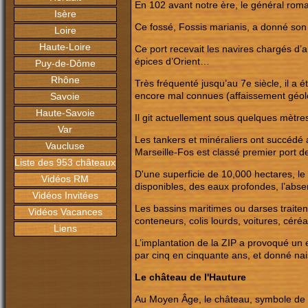
En 102 avant notre ère, le général roma
Isère
Ce fossé, Fossis marianis, a donné son
Loire
Haute-Loire
Ce port recevait les navires chargés d’am
épices d’Orient…
Puy-de-Dôme
Rhône
Très fréquenté jusqu’au 7e siècle, il 
encore mal connues (affaissement géolog
Savoie
Haute-Savoie
Il git actuellement sous quelques mètre
Var
Les tankers et minéraliers ont succédé 
Vaucluse
Marseille-Fos est classé premier port 
Liste des 953 châteaux
D'une superficie de 10,000 hectares, 
Vidéos RM
disponibles, des eaux profondes, l’abs
Vidéos Invitées
Les bassins maritimes ou darses traitent 
Vidéos Vacances
conteneurs, colis lourds, voitures, céréa
Liens
L’implantation de la ZIP a provoqué un 
par cinq en cinquante ans, et donné nai
Le château de l'Hauture
Au Moyen Âge, le château, symbole de l'