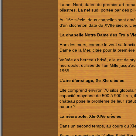
La nef Nord, datée du premier art roman
pilastres. La nef sud, portée par des pil
Au 16e siècle, deux chapelles sont amén
d'un clocheton daté du XVIIe siècle. L
La chapelle Notre Dame des Trois Vi
Hors les murs, comme le veut sa foncti
Dame de la Mer, citée pour la première 
Voûtée en berceau brisé, elle est de st
nécropole, utilisée de l'an Mille jusqu'
1965.
L'aire d'ensilage, Xe-XIe siècles
Elle comprend environ 70 silos globulai
capacité moyenne de 500 à 900 litres, il
château pose le problème de leur statut 
nature ?
L
a nécropole, XIe-XIVe siècles
Dans un second temps, au cours du XIe s
Sous la protection de l’église Saint-Sa