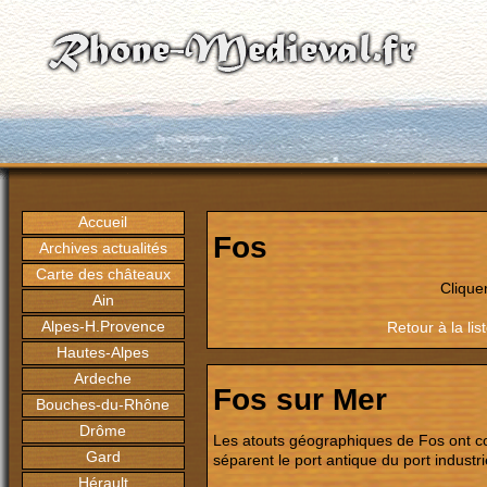
Accueil
Fos
Archives actualités
Carte des châteaux
Clique
Ain
Alpes-H.Provence
Retour à la l
Hautes-Alpes
Ardeche
Fos sur Mer
Bouches-du-Rhône
Drôme
Les atouts géographiques de Fos ont co
Gard
séparent le port antique du port industri
Hérault