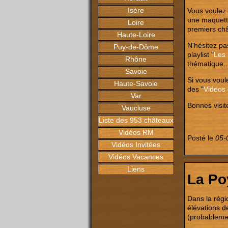
Isère
Vous voulez
une maquette
Loire
premiers ch
Haute-Loire
N'hésitez pas
Puy-de-Dôme
playlist "
Les 
Rhône
thématique..
Savoie
Si vous voul
Haute-Savoie
des "
Videos
Var
Bonnes visite
Vaucluse
Liste des 953 châteaux
Vidéos RM
Posté le
05-
Vidéos Invitées
Vidéos Vacances
Liens
La Po
Dans la régi
élévations d
(probablemen