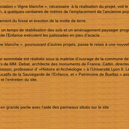
ociation « Vigne blanche », nécessaire à la réalisation du projet, voit 
on, à quelques centaines de mètres de l’emplacement de l’ancienne po
ement du fossé et érection de la motte de terre.
 un temps de stabilisation des sols et un aménagement paysager progres
e l’Enfance exécutent les palissades en pieu d’acacia.
ne blanche », poursuivant d’autres projets, passe le relais à une nouvel
ur sommitale est réalisée sous la maitrise d’ouvrage de la commune de 
rs de MM. Debat, architecte des monuments de France, Cattin, directe
Poisson, professeur d’ »Histoire et Archéologie » à l’Université Lyon II. 
ucatifs de la Sauvegarde de l’Enfance, et « Patrimoine de Buellas » as
et l’entretien du site.
it en grande partie avec l’aide des panneaux situés sur le site