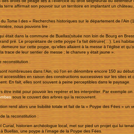
 des droits de péage liés à l’exercice du droit seigneurial du détenteur 
a terre affirmait son pouvoir sur un territoire en implantant un château, 
 du Tome I des « Recherches historiques sur le département de l’Ain 
nnière, nous pouvons lire :
ui était dans la commune de Buellas(située non loin de Bourg en Bress
grand pré. Le propriétaire de cette poype l’a fait détruire(…). Les habit
r demeure sur cette poype, qu’elles allaient à la messe à l’église et qu’
la trace de leur sentier de messe ; le chanvre y était jaune ».
 reconstitution :
ont nombreuses dans l’Ain, où l’on en dénombre encore 150 au début d
t accessibles en raison des constructions successives sur les sites et
ent. En fait, elles sont souvent à peine perceptibles dans le paysage.
ors être initié pour pouvoir les repérer et les interpréter. Par exemple 
Dombes
sous le couvert des arbres qui la recouvrent.
tion rend alors une lisibilité totale et fait de la « Poype des Fées » un 
e la reconstitution :
 Curial, historien archéologue local, met sur pied un projet qui lui tena
, à Buellas, une poype à l’image de la Poype des Fées.