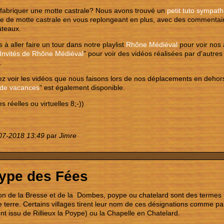
 fabriquer une motte castrale? Nous avons trouvé un
petit tuto sympat
 de motte castrale en vous replongeant en plus, avec des commentaire
âteaux.
 à aller faire un tour dans notre playlist
Rhône Médiéval
pour voir nos 
Invités de Rhône Médiéval
" pour voir des vidéos réalisées par d'autr
.
ez voir les vidéos que nous faisons lors de nos déplacements en dehors 
 de vacances
" est également disponible.
s réelles ou virtuelles 8;-))
07-2018 13:49
par
Jimre
ype des Fées
on de la Bresse et de la Dombes, poype ou chatelard sont des termes u
e terre. Certains villages tirent leur nom de ces désignations comme pa
t issu de Rillieux la Poype) ou la Chapelle en Chatelard.