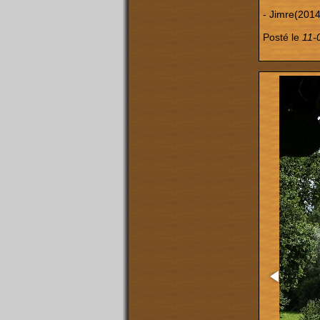
- Jimre(2014
Posté le
11-