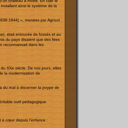
d’un château à motte. En clair le
installant ainsi le système de la
(1838-1844) », menées par Agricol
e), était entourée de fossés et au
ants du pays disaient que des fées
on reconnaissait dans les
u XXe siècle. De nos jours, elles
 de la modernisation de
on a du mal à discerner la poype de
véritable outil pédagogique.
it à cœur depuis l’enfance :