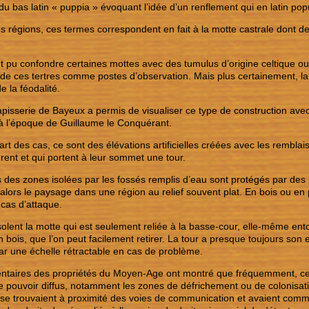
du bas latin « puppia » évoquant l’idée d’un renflement qui en latin po
s régions, ces termes correspondent en fait à la motte castrale dont de
 pu confondre certaines mottes avec des tumulus d’origine celtique ou 
s de ces tertres comme postes d’observation. Mais plus certainement, la 
e la féodalité.
apisserie de Bayeux a permis de visualiser ce type de construction ave
à l’époque de Guillaume le Conquérant.
art des cas, ce sont des élévations artificielles créées avec les rembl
urent et qui portent à leur sommet une tour.
 des zones isolées par les fossés remplis d’eau sont protégés par des 
alors le paysage dans une région au relief souvent plat. En bois ou en p
 cas d’attaque.
solent la motte qui est seulement reliée à la basse-cour, elle-même en
n bois, que l’on peut facilement retirer. La tour a presque toujours son 
ar une échelle rétractable en cas de problème.
entaires des propriétés du Moyen-Age ont montré que fréquemment, ces
 pouvoir diffus, notamment les zones de défrichement ou de colonisat
s se trouvaient à proximité des voies de communication et avaient comme